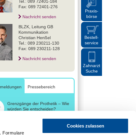
Tel.: 089 72401-184
Fax: 089 72401-276
Praxis
-
börse
Nachricht senden
BLZK, Leitung GB
Kommunikation
Bestell
-
Christian Henßel
service
Tel.: 089 230211-130
Fax: 089 230211-128
Nachricht senden
Zahnarzt
Suche
emeldungen
Pressebereich
Grenzgänge der Prothetik – Wie
.
würden Sie entscheiden?
Cookies zulassen
250.000 Euro für die
.
Kinderkrebsforschung
. Formulare