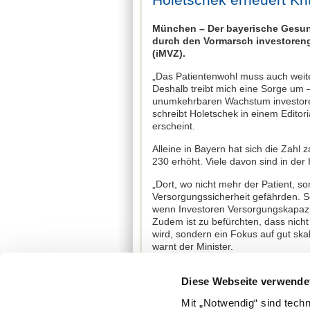
München – Der bayerische Gesund
durch den Vormarsch investoren
(iMVZ).
„Das Patientenwohl muss auch weite
Deshalb treibt mich eine Sorge um
unumkehrbaren Wachstum investore
schreibt Holetschek in einem Editor
erscheint.
Alleine in Bayern hat sich die Zah
230 erhöht. Viele davon sind in der 
„Dort, wo nicht mehr der Patient, s
Versorgungssicherheit gefährden. 
wenn Investoren Versorgungskapazitä
Zudem ist zu befürchten, dass nic
wird, sondern ein Fokus auf gut ska
warnt der Minister.
In seinem Gastbeitrag fordert Hole
Diese Webseite verwende
sich des Themas anzunehmen und so
einzurichten. Die Diskussionen übe
Mit „Notwendig“ sind tech
investorengetragene MVZ müssten bu