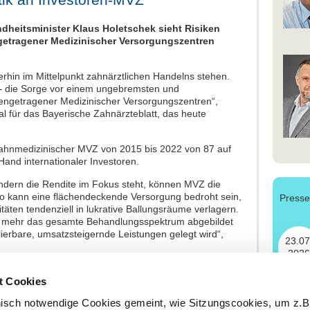
heitsminister Klaus Holetschek sieht Risiken
getragener Medizinischer Versorgungszentren
rhin im Mittelpunkt zahnärztlichen Handelns stehen.
 – die Sorge vor einem ungebremsten und
ngetragener Medizinischer Versorgungszentren“,
ial für das Bayerische Zahnärzteblatt, das heute
l zahnmedizinischer MVZ von 2015 bis 2022 von 87 auf
Hand internationaler Investoren.
ondern die Rendite im Fokus steht, können MVZ die
So kann eine flächendeckende Versorgung bedroht sein,
Press
ten tendenziell in lukrative Ballungsräume verlagern.
ht mehr das gesamte Behandlungsspektrum abgebildet
lierbare, umsatzsteigernde Leistungen gelegt wird“,
23.07
2026
tschek das Bundesgesundheitsministerium erneut auf,
t Cookies
 schnell wie möglich eine Bund-Länder-Arbeitsgruppe
24.06
r die künftigen Rahmenbedingungen für
nisch notwendige Cookies gemeint, wie Sitzungscookies, um z.B
2026
ndesweit geführt werden. Leider sei die Berliner