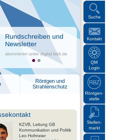
Suche
Rundschreiben und
Kontakt
Newsletter
abonnieren unter digital.blzk.de
QM
Login
Röntgen und
n
Strahlenschutz
Röntgen-
stelle
ssekontakt
Stellen-
KZVB, Leitung GB
markt
Kommunikation und Politik
Leo Hofmeier