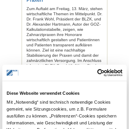
Praxen
Zum Auftakt am Freitag, 13. März, stehen
wirtschaftliche Themen im Mittelpunkt. Dr.
Dr. Frank Wohl, Präsident der BLZK, und
Dr. Alexander Hartmann, Autor der GOZ-
Kalkulationstabelle, zeigen, wie
Zahnarztpraxen ihre Honorare
wirtschaftlich gestalten und Patientinnen
und Patienten transparent aufklären
können. Ziel ist eine nachhaltige
Stabilisierung der Praxen und damit der
zahnärztlichen Versorgung. Im Anschluss
informiert BLZK-Geschäftsführer Stephan
Grüner über unternehmerische
Herausforderungen in der eigenen
Praxis. Im Fokus stehen die kostenfreien
Beratungs- und Serviceangebote des
ZEP –
Zentrum für Existenzgründer und
Diese Webseite verwendet Cookies
Praxisberatung der BLZK.
Um 15.30 Uhr
Mit „Notwendig“ sind technisch notwendige Cookies
gibt BLZK-Vizepräsidentin Dr. Barbara
Mattner Einblicke in erfolgreiche
gemeint, wie Sitzungscookies, um z.B. Formulare
Strategien zur Personalgewinnung – von
ausfüllen zu können. „Präferenzen“-Cookies speichern
der Nachwuchsförderung im ZFA-Beruf
Informationen, wie Geschwindigkeit und Leistung der
bis zur gezielten Auslandsakquise.