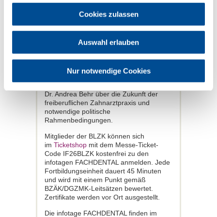
Referent für Gutachterwesen der BLZK,
Cookies zulassen
Prof. Dr. Dr. Eberhard Fischer-Brandies,
Einblicke in die rechtssichere
Dokumentation im Praxisalltag. Ein
Höhepunkt ist die Podiumsdiskussion am
Auswahl erlauben
„Samstags-Stammtisch“ mit Helmut
Markwort (Saal K3). Mit dem FOCUS-
Gründer diskutieren BLZK-Präsident Dr.
Nur notwendige Cookies
Dr. Frank Wohl und die
Landtagsabgeordnete sowie Zahnärztin
Dr. Andrea Behr über die Zukunft der
freiberuflichen Zahnarztpraxis und
notwendige politische
Rahmenbedingungen.
Mitglieder der BLZK können sich
im
Ticketshop
mit dem Messe-Ticket-
Code IF26BLZK kostenfrei zu den
infotagen FACHDENTAL anmelden. Jede
Fortbildungseinheit dauert 45 Minuten
und wird mit einem Punkt gemäß
BZÄK/DGZMK-Leitsätzen bewertet.
Zertifikate werden vor Ort ausgestellt.
Die infotage FACHDENTAL finden im