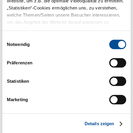
Website, um z.B. die optimale Videoqualität zu ermitteln.
Exklusiv für BLZK-Mitglieder:
„Statistiken“-Cookies ermöglichen uns, zu verstehen,
Aktuelles zur BÄV
welche Themen/Seiten unsere Besucher interessieren,
Auch die finanzielle Absicherung kommt
um das Angebot der Website darauf anpassen zu
nicht zu kurz: In gesonderten
können. Die Nutzer bleiben dabei anonym.
Veranstaltungen informieren am Freitag
um 16.30 Uhr sowie am Samstag um
Einwilligungsauswahl
14.15 Uhr Vertreter der Bayerischen
Notwendig
Ärzteversorgung (BÄV) exklusiv BLZK-
Mitglieder über die aktuelle Situation
(Saal K3). Wegen des begrenzten
Teilnehmerkreises ist für diesen Vortrag
Präferenzen
eine Anmeldung per E-Mail erforderlich –
für Freitag an
baev_fr@blzk.de
, für
Samstag an
baev_sa@blzk.de
.
Statistiken
Markworts „Samstags-
Stammtisch“ zur Zukunft der
Marketing
Freiberuflichkeit
Der Samstag, 14. März, startet mit einem
Talk zu erfolgreicher Praxisführung ohne
Dauerstress mit Susanne Remlinger und
Details zeigen
dem BLZK-Referenten für Praxisführung,
Dr. Frank Hummel. Anschließend gibt der