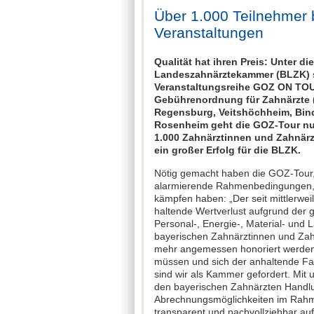
Über 1.000 Teilnehmer 
Veranstaltungen
Qualität hat ihren Preis: Unter d
Landeszahnärztekammer (BLZK) se
Veranstaltungsreihe GOZ ON TO
Gebührenordnung für Zahnärzte (
Regensburg, Veitshöchheim, Bind
Rosenheim geht die GOZ-Tour nu
1.000 Zahnärztinnen und Zahnär
ein großer Erfolg für die BLZK.
Nötig gemacht haben die GOZ-Tour, 
alarmierende Rahmenbedingungen, m
kämpfen haben: „Der seit mittlerwe
haltende Wertverlust aufgrund der ga
Personal-, Energie-, Material- und 
bayerischen Zahnärztinnen und Zahn
mehr angemessen honoriert werden,
müssen und sich der anhaltende Fa
sind wir als Kammer gefordert. Mi
den bayerischen Zahnärzten Handl
Abrechnungsmöglichkeiten im Rah­m
transparent und nachvoll­ziehbar au