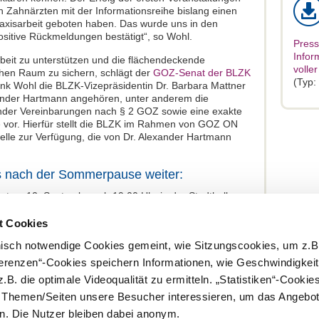
en Zahnärzten mit der Informationsreihe bislang einen
raxisarbeit geboten haben. Das wurde uns in den
sitive Rückmeldungen bestätigt“, so Wohl.
Press
Info
rbeit zu unterstützen und die flächendeckende
voller
chen Raum zu sichern, schlägt der
GOZ-Senat der BLZK
(Typ:
ank Wohl die BLZK-Vizepräsidentin Dr. Barbara Mattner
xander Hartmann angehören, unter anderem die
der Vereinbarungen nach § 2 GOZ sowie eine exakte
e vor. Hierfür stellt die BLZK im Rahmen von GOZ ON
lle zur Verfügung, die von Dr. Alexander Hartmann
 nach der Sommerpause weiter:
ag, 12. September, ab 19.00 Uhr in der Stadthalle
110 Germering) eine weitere Veranstaltung geplant. Die
erson. Für die Veranstaltung gibt es drei
t Cookies
nisch notwendige Cookies gemeint, wie Sitzungscookies, um z.B
arztpraxen per Post mit einem Info-Package mit allen
ferenzen“-Cookies speichern Informationen, wie Geschwindigkei
 Mehr Informationen zur GOZ-Tour gibt es unter
.B. die optimale Videoqualität zu ermitteln. „Statistiken“-Cooki
e Themen/Seiten unsere Besucher interessieren, um das Angebot
. Die Nutzer bleiben dabei anonym.