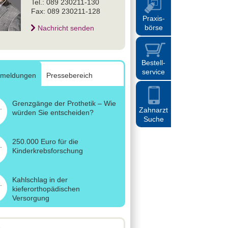
Tel.: 089 230211-130
Fax: 089 230211-128
Praxis
-
börse
Nachricht senden
Bestell
-
service
emeldungen
Pressebereich
Grenzgänge der Prothetik – Wie
.
Zahnarzt
würden Sie entscheiden?
Suche
250.000 Euro für die
.
Kinderkrebsforschung
Kahlschlag in der
.
kieferorthopädischen
Versorgung