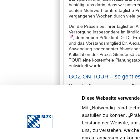
bestätigt uns darin, dass wir unser
echten Mehrwert für ihre tägliche P
vergangenen Wochen durch viele po
Um die Praxen bei ihrer täglichen A
Versorgung insbesondere im ländli
, dem neben Präsident Dr. Dr. Fr
und das Vorstandsmitglied Dr. Ale
Anwendung soge­nannter Abweichen
Kalkulation der Praxis-Stundensätz
TOUR eine kostenfreie Planungstabe
entwickelt wurde.
GOZ ON TOUR – so geht es
Nach der Sommerpause ist am Dienst
Germering (Landsberger Str. 39, 82
Seminargebühr beträgt 35 Euro pro P
Diese Webseite verwende
Fortbildungspunkte.
Mit „Notwendig“ sind tech
Die BLZK wird die bayerischen Zahn
ausfüllen zu können. „Prä
relevanten Informationen beliefern.
Leistung der Website, um z
www.blzk.de/goz
uns, zu verstehen, welch
darauf anpassen zu können