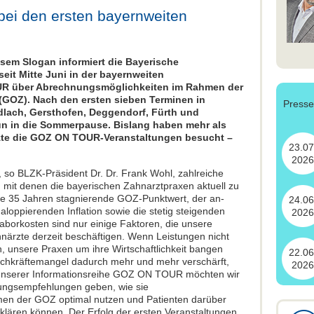
bei den ersten bayernweiten
iesem Slogan informiert die Bayerische
it Mitte Juni in der bayernweiten
UR über Abrechnungsmöglichkeiten im Rahmen der
GOZ). Nach den ersten sieben Terminen in
Press
lach, Gersthofen, Deggendorf, Fürth und
n in die Sommerpause. Bislang haben mehr als
zte die GOZ ON TOUR-Veranstaltungen besucht –
23.07
2026
so BLZK-Präsident Dr. Dr. Frank Wohl, zahlreiche
it denen die bayerischen Zahnarztpraxen aktuell zu
ile 35 Jahren stagnierende GOZ-Punktwert, der an­
24.06
­loppierenden Inflation sowie die stetig stei­genden
2026
Laborkosten sind nur einige Faktoren, die unsere
ärzte derzeit beschäftigen. Wenn Leistungen nicht
 unsere Praxen um ihre Wirtschaftlichkeit bangen
22.06
chkräftemangel dadurch mehr und mehr verschärft,
2026
t unserer Informationsreihe GOZ ON TOUR möchten wir
ungsempfehlungen geben, wie sie
en der GOZ optimal nutzen und Patienten darüber
fklären können. Der Erfolg der ersten Veranstaltungen