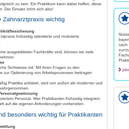
olgreich zu sein. Ein Praktikum kann dabei helfen, diese
. Der Einsatz lohnt sich also!
e Zahnarztpraxis wichtig
hkräftesicherung
Nutze
tpraxis frühzeitig talentierte und motivierte
bayer
.
nach 
zur/z
ne ausgebildeten Fachkräfte sind, können sie viele
Facha
rnehmen.
Prakt
lse
ische Sichtweise mit. Mit ihren Fragen zu den
job
e zur Optimierung von Arbeitsprozessen beitragen.
äßig Praktika anbietet, wird von außen als moderner und
b wahrgenommen.
n Personalgewinnung
ziertem Personal. Wer Praktikanten frühzeitig integriert,
ielt auf die eigenen Anforderungen vorbereiten.
ind besonders wichtig für Praktikanten
mittlung