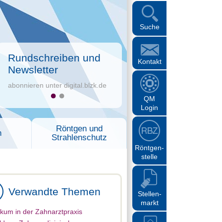
Suche
Rundschreiben und
Kontakt
Newsletter
abonnieren unter digital.blzk.de
QM
Login
Röntgen und
n
Strahlenschutz
Röntgen-
stelle
Verwandte Themen
Stellen-
markt
ikum in der Zahnarztpraxis