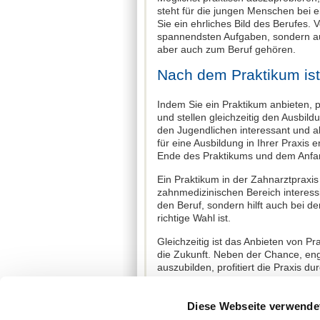
steht für die jungen Menschen bei e
Sie ein ehrliches Bild des Berufes. 
spannendsten Aufgaben, sondern auch
aber auch zum Beruf gehören.
Nach dem Praktikum ist
Indem Sie ein Praktikum anbieten, pr
und stellen gleichzeitig den Ausbild
den Jugendlichen interessant und a
für eine Ausbildung in Ihrer Praxi
Ende des Praktikums und dem Anfang
Ein Praktikum in der Zahnarztpraxis i
zahnmedizinischen Bereich interessi
den Beruf, sondern hilft auch bei d
richtige Wahl ist.
Gleichzeitig ist das Anbieten von Pr
die Zukunft. Neben der Chance, en
auszubilden, profitiert die Praxis d
positive Außenwirkung. Wer Praktikant
und trägt zur Fachkräftesicherung 
Diese Webseite verwende
Sie als Mitarbeitende in den Praxen