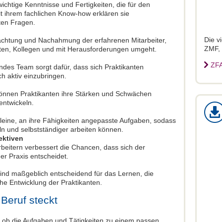
wichtige Kenntnisse und Fertigkeiten, die für den
Mit ihrem fachlichen Know-how erklären sie
en Fragen.
Die v
achtung und Nachahmung der erfahrenen Mitarbeiter,
ZMF,
nten, Kollegen und mit Herausforderungen umgeht.
ZFA
endes Team sorgt dafür, dass sich Praktikanten
ch aktiv einzubringen.
önnen Praktikanten ihre Stärken und Schwächen
entwickeln.
kleine, an ihre Fähigkeiten angepasste Aufgaben, sodass
n und selbstständiger arbeiten können.
ektiven
rbeitern verbessert die Chancen, dass sich der
der Praxis entscheidet.
sind maßgeblich entscheidend für das Lernen, die
che Entwicklung der Praktikanten.
Beruf steckt
, ob die Aufgaben und Tätigkeiten zu einem passen,