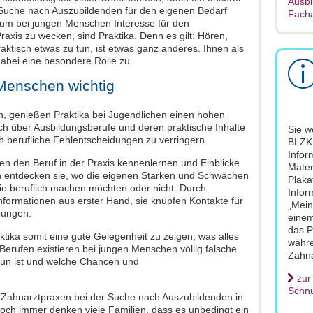
Ausbi
 Suche nach Auszubildenden für den eigenen Bedarf
Facha
, um bei jungen Menschen Interesse für den
raxis zu wecken, sind Praktika. Denn es gilt: Hören,
ktisch etwas zu tun, ist etwas ganz anderes. Ihnen als
dabei eine besondere Rolle zu.
 Menschen wichtig
en, genießen Praktika bei Jugendlichen einen hohen
ich über Ausbildungsberufe und deren praktische Inhalte
Sie w
h berufliche Fehlentscheidungen zu verringern.
BLZK 
Infor
n den Beruf in der Praxis kennenlernen und Einblicke
Mater
n entdecken sie, wo die eigenen Stärken und Schwächen
Plaka
sie beruflich machen möchten oder nicht. Durch
Infor
nformationen aus erster Hand, sie knüpfen Kontakte für
„Mein
bungen.
einem
das P
ktika somit eine gute Gelegenheit zu zeigen, was alles
währe
 Berufen existieren bei jungen Menschen völlig falsche
Zahna
 tun ist und welche Chancen und
zur
Schnu
n Zahnarztpraxen bei der Suche nach Auszubildenden in
och immer denken viele Familien, dass es unbedingt ein