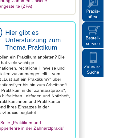
ldung Zahnmedizinische
ngestellte (ZFA)
Praxis
-
börse
Hier gibt es
Bestell
-
Unterstützung zum
service
Thema Praktikum
ollen ein Praktikum anbieten? Die
hat viele wichtige
Zahnarzt
mationen, rechtliche Hinweise und
Suche
ialien zusammengestellt – vom
t „Lust auf ein Praktikum?“ über
mationsflyer bis hin zum Arbeitsheft
 Praktikum in der Zahnarztpraxis“,
 hilfreichen Leitfaden und Notizheft,
raktikantinnen und Praktikanten
nd ihres Einsatzes in der
rztpraxis begleitet.
 Seite „Praktikum und
pperlehre in der Zahnarztpraxis”