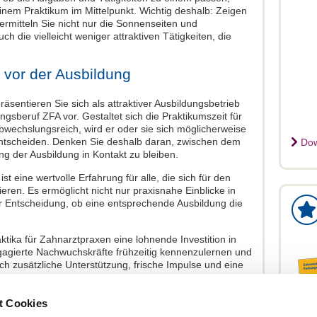
inem Praktikum im Mittelpunkt. Wichtig deshalb: Zeigen
Vermitteln Sie nicht nur die Sonnenseiten und
 die vielleicht weniger attraktiven Tätigkeiten, die
 vor der Ausbildung
äsentieren Sie sich als attraktiver Ausbildungsbetrieb
ungsberuf ZFA vor. Gestaltet sich die Praktikumszeit für
bwechslungsreich, wird er oder sie sich möglicherweise
s entscheiden. Denken Sie deshalb daran, zwischen dem
Dow
 der Ausbildung in Kontakt zu bleiben.
st eine wertvolle Erfahrung für alle, die sich für den
eren. Es ermöglicht nicht nur praxisnahe Einblicke in
er Entscheidung, ob eine entsprechende Ausbildung die
aktika für Zahnarztpraxen eine lohnende Investition in
gagierte Nachwuchskräfte frühzeitig kennenzulernen und
urch zusätzliche Unterstützung, frische Impulse und eine
en gezielt fördert, stärkt langfristig die eigene Praxis
im Gesundheitswesen bei.
t Cookies
 sind der Garant dafür, dass dies gelingen kann. Dafür