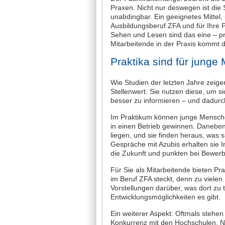
Praxen. Nicht nur deswegen ist die
unabdingbar. Ein geeignetes Mittel
Ausbildungsberuf ZFA und für Ihre P
Sehen und Lesen sind das eine – pra
Mitarbeitende in der Praxis kommt 
Praktika sind für junge
Wie Studien der letzten Jahre zeig
Stellenwert. Sie nutzen diese, um s
besser zu informieren – und dadurc
Im Praktikum können junge Mensche
in einen Betrieb gewinnen. Danebe
liegen, und sie finden heraus, was 
Gespräche mit Azubis erhalten sie I
die Zukunft und punkten bei Bewer
Für Sie als Mitarbeitende bieten Pra
im Beruf ZFA steckt, denn zu vielen
Vorstellungen darüber, was dort zu
Entwicklungsmöglichkeiten es gibt.
Ein weiterer Aspekt: Oftmals stehe
Konkurrenz mit den Hochschulen. N