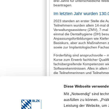
drei Jahre für unterschiedliche W
beantragen.
Im letzten Jahr wurden 130.
2023 standen an erster Stelle die A
Teilnehmern wurden allein 14-mal d
Verwaltungsassistenz (ZMV), 7-mal
einmal die Dentalhygiene (DH) besu
Anpassungsfortbildungen wie Kiefer
Basiskurs, aber auch Maßnahmen z
sowie zur Implantologischen Fachass
Förderfähig sind anspruchsvolle – 
Kurse zum Erwerb fachlicher Qualifi
fachübergreifende Kompetenzen wi
Softwarekenntnissen. Alles in alle
die Teilnehmerinnen und Teilnehme
Das sind die Voraussetzunge
Diese Webseite verwende
Die BLZK nimmt jeweils zum 1. Jan
auf. Bewerben kann sich jede und 
Mit „Notwendig“ sind tech
auf dem ZFA-Prüfungszeugnis der BL
ausfüllen zu können. „Prä
zum Aufnahmezeitpunkt das 25. Lebe
Leistung der Website, um z
Bewerbungsschluss ist jeweils der 3