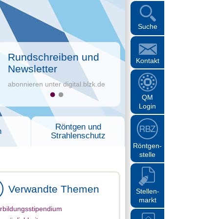
Suche
Rundschreiben und
Kontakt
Newsletter
abonnieren unter digital.blzk.de
QM
Login
Röntgen und
n
Strahlenschutz
Röntgen-
stelle
Verwandte Themen
Stellen-
markt
rbildungsstipendium