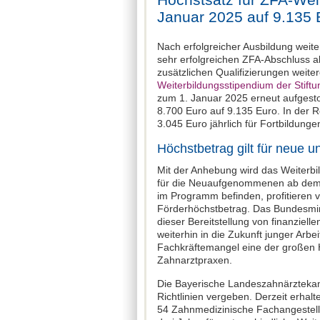
Januar 2025 auf 9.135 
Nach erfolgreicher Ausbildung weite
sehr erfolgreichen ZFA-Abschluss a
zusätzlichen Qualifizierungen weite
Weiterbildungsstipendium der Stift
zum 1. Januar 2025 erneut aufgesto
8.700 Euro auf 9.135 Euro. In der 
3.045 Euro jährlich für Fortbildunge
Höchstbetrag gilt für neue u
Mit der Anhebung wird das Weiterbil
für die Neuaufgenommenen ab dem 1
im Programm befinden, profitieren
Förderhöchstbetrag. Das Bundesmin
dieser Bereitstellung von finanzielle
weiterhin in die Zukunft junger Arbeit
Fachkräftemangel eine der großen H
Zahnarztpraxen.
Die Bayerische Landeszahnärzteka
Richtlinien vergeben. Derzeit erha
54 Zahnmedizinische Fachangestellt