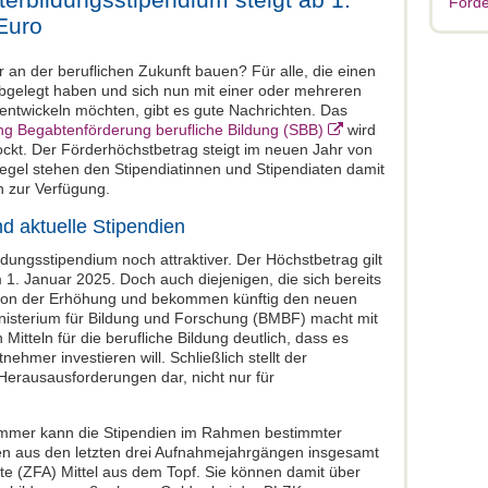
Förde
Euro
r an der beruflichen Zukunft bauen? Für alle, die einen
bgelegt haben und sich nun mit einer oder mehreren
rentwickeln möchten, gibt es gute Nachrichten. Das
ung Begabtenförderung berufliche Bildung (SBB)
wird
ckt. Der Förderhöchstbetrag steigt im neuen Jahr von
Regel stehen den Stipendiatinnen und Stipendiaten damit
n zur Verfügung.
nd aktuelle Stipendien
dungsstipendium noch attraktiver. Der Höchstbetrag gilt
. Januar 2025. Doch auch diejenigen, die sich bereits
 von der Erhöhung und bekommen künftig den neuen
isterium für Bildung und Forschung (BMBF) macht mit
n Mitteln für die berufliche Bildung deutlich, dass es
nehmer investieren will. Schließlich stellt der
erausausforderungen dar, nicht nur für
mmer kann die Stipendien im Rahmen bestimmter
lten aus den letzten drei Aufnahmejahrgängen insgesamt
e (ZFA) Mittel aus dem Topf. Sie können damit über