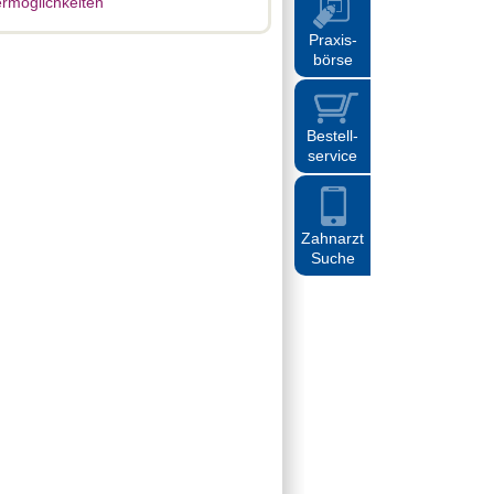
rmöglichkeiten
Praxis
-
börse
Bestell
-
service
Zahnarzt
Suche