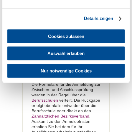
beachten. Außerdem dürfen
Auszubildende vor einem vor 9 Uhr
beginnenden Berufsschulunterricht
nicht im Ausbildungsbetrieb beschäftigt
Details zeigen
werden. Dies gilt auch für
Auszubildende, die bereits volljährig
sind, aber noch der Berufsschulpflicht
Cookies zulassen
unterliegen. Wegezeiten zwischen
Wohnung und Ausbildungsbetrieb,
Berufsschule oder Prüfungsort werden
Auswahl erlauben
nicht angerechnet.
Wo und wann meldet man sich zur
ZFA-Zwischen- und Abschlussprüfung
Nur notwendige Cookies
an?
Die Formulare für die Anmeldung zur
Zwischen- und Abschlussprüfung
werden in der Regel über die
Berufsschulen
verteilt. Die Rückgabe
erfolgt ebenfalls entweder über die
Berufsschule oder direkt an den
Zahnärztlichen Bezirksverband
.
Auskunft zu den Anmeldefristen
erhalten Sie bei dem für Ihr