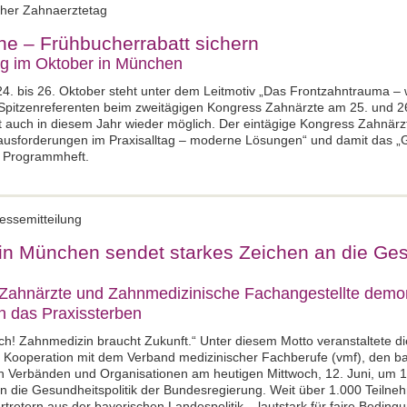
cher Zahnaerztetag
ine – Frühbucherrabatt sichern
ag im Oktober in München
. bis 26. Oktober steht unter dem Leitmotiv „Das Frontzahntrauma – w
Spitzenreferenten beim zweitägigen Kongress Zahnärzte am 25. und 26.
 auch in diesem Jahr wieder möglich. Der eintägige Kongress Zahnärztl
erausforderungen im Praxisalltag – moderne Lösungen“ und damit das „G
n Programmheft.
essemitteilung
 München sendet starkes Zeichen an die Gesu
 Zahnärzte und Zahnmedizinische Fachangestellte demon
 das Praxissterben
ch! Zahnmedizin braucht Zukunft.“ Unter diesem Motto veranstaltete d
Kooperation mit dem Verband medizinischer Fachberufe (vmf), den b
hen Verbänden und Organisationen am heutigen Mittwoch, 12. Juni, um
die Gesundheitspolitik der Bundesregierung. Weit über 1.000 Teilneh
rtretern aus der bayerischen Landespolitik – lautstark für faire Bedin