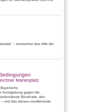
ntate“ – inzwischen das elfte der
e Bedingungen
ünchner Marienplatz
e Bayerische
ne Kundgebung gegen die
überbordende Bürokratie, den
 – und das daraus resultierende