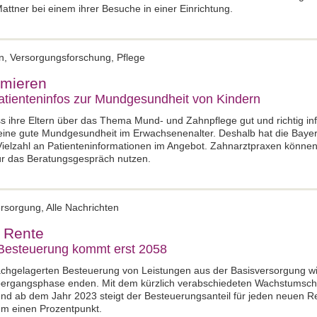
ttner bei einem ihrer Besuche in einer Einrichtung.
en, Versorgungsforschung, Pflege
ormieren
atienteninfos zur Mundgesundheit von Kindern
s ihre Eltern über das Thema Mund- und Zahnpflege gut und richtig inf
ür eine gute Mundgesundheit im Erwachsenenalter. Deshalb hat die Ba
ielzahl an Patienteninformationen im Angebot. Zahnarztpraxen können d
für das Beratungsgespräch nutzen.
ersorgung, Alle Nachrichten
 Rente
 Besteuerung kommt erst 2058
nachgelagerten Besteuerung von Leistungen aus der Basisversorgung w
Übergangsphase enden. Mit dem kürzlich verabschiedeten Wachstumsch
end ab dem Jahr 2023 steigt der Besteuerungsanteil für jeden neuen R
 um einen Prozentpunkt.