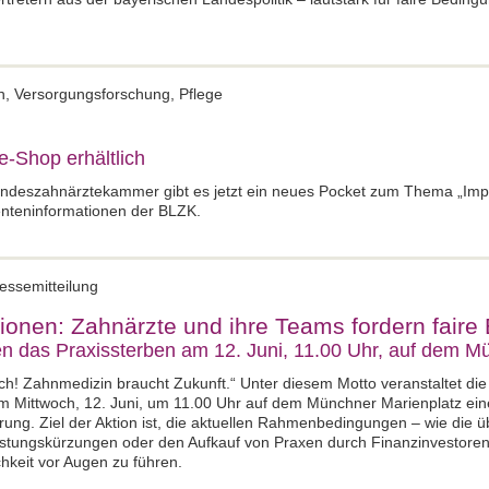
en, Versorgungsforschung, Pflege
e-Shop erhältlich
ndeszahnärztekammer gibt es jetzt ein neues Pocket zum Thema „Impla
nteninformationen der BLZK.
essemitteilung
ionen: Zahnärzte und ihre Teams fordern fair
das Praxissterben am 12. Juni, 11.00 Uhr, auf dem M
ch! Zahnmedizin braucht Zukunft.“ Unter diesem Motto veranstaltet di
Mittwoch, 12. Juni, um 11.00 Uhr auf dem Münchner Marienplatz ei
rung. Ziel der Aktion ist, die aktuellen Rahmenbedingungen – wie die 
stungskürzungen oder den Aufkauf von Praxen durch Finanzinvestoren
chkeit vor Augen zu führen.