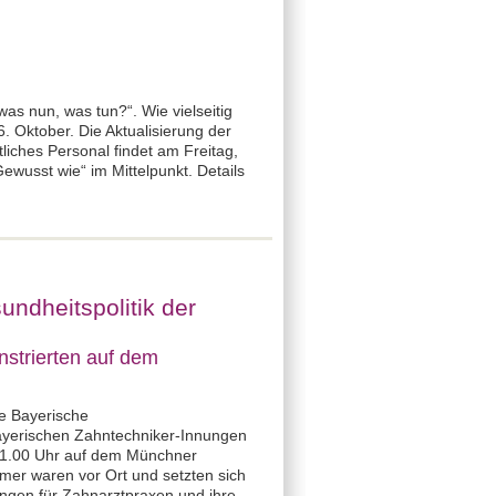
as nun, was tun?“. Wie vielseitig
 Oktober. Die Aktualisierung der
iches Personal findet am Freitag,
ewusst wie“ im Mittelpunkt. Details
ndheitspolitik der
strierten auf dem
ie Bayerische
ayerischen Zahntechniker-Innungen
 11.00 Uhr auf dem Münchner
mer waren vor Ort und setzten sich
gungen für Zahnarztpraxen und ihre