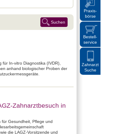
Praxis
-
börse
Bestell
-
service
für In-vitro Diagnostika (IVDR),
Zahnarzt
denen anhand biologischer Proben der
Suche
lutzuckermessgeräte.
LAGZ-Zahnarztbesuch in
n für Gesundheit, Pflege und
ndesarbeitsgemeinschaft
sowie die LAGZ-Vorsitzende und