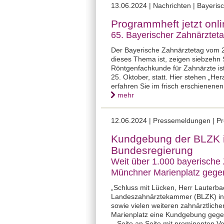
13.06.2024 |
Nachrichten | Bayeris
Programmheft jetzt onl
65. Bayerischer Zahnärztet
Der Bayerische Zahnärztetag vom 24
dieses Thema ist, zeigen siebzehn 
Röntgenfachkunde für Zahnärzte ist
25. Oktober, statt. Hier stehen „H
erfahren Sie im frisch erschienene
mehr
12.06.2024 |
Pressemeldungen | Pr
Kundgebung der BLZK in
Bundesregierung
Weit über 1.000 bayerische
Münchner Marienplatz gegen
„Schluss mit Lücken, Herr Lauterba
Landeszahnärztekammer (BLZK) in 
sowie vielen weiteren zahnärztlic
Marienplatz eine Kundgebung gegen 
– Seite an Seite mit prominenten Ve