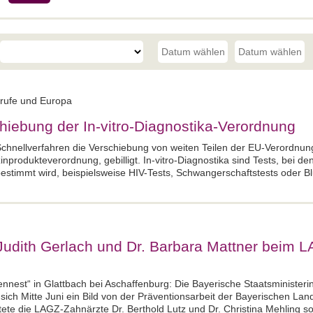
erufe und Europa
hiebung der In-vitro-Diagnostika-Verordnung
hnellverfahren die Verschiebung von weiten Teilen der EU-Verordnung 
zinprodukteverordnung, gebilligt. In-vitro-Diagnostika sind Tests, bei 
estimmt wird, beispielsweise HIV-Tests, Schwangerschaftstests oder B
Judith Gerlach und Dr. Barbara Mattner beim 
nnest“ in Glattbach bei Aschaffenburg: Die Bayerische Staatsministeri
sich Mitte Juni ein Bild von der Präventionsarbeit der Bayerischen La
ete die LAGZ-Zahnärzte Dr. Berthold Lutz und Dr. Christina Mehling 