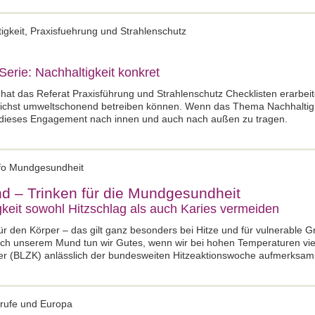
tigkeit, Praxisfuehrung und Strahlenschutz
erie: Nachhaltigkeit konkret
 hat das Referat Praxisführung und Strahlenschutz Checklisten erarbei
glichst umweltschonend betreiben können. Wenn das Thema Nachhaltigke
oll, dieses Engagement nach innen und auch nach außen zu tragen.
fo Mundgesundheit
d – Trinken für die Mundgesundheit
keit sowohl Hitzschlag als auch Karies vermeiden
 für den Körper – das gilt ganz besonders bei Hitze und für vulnerable 
ch unserem Mund tun wir Gutes, wenn wir bei hohen Temperaturen viel
 (BLZK) anlässlich der bundesweiten Hitzeaktionswoche aufmerksam
erufe und Europa