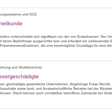
erungssysteme und GOZ
heilkunde
indern unterscheidet sich signifikant von der von Erwachsenen. Der 
uf deren Bedürfnisse ausgerichtet sein und erfordert ein umfassendes
 Präventionsmaßnahmen, die eine bestmögliche Grundlage für eine le
uehrung und Strahlenschutz
assergeschädigte
ser geschädigte gewerbliche Unternehmen, Angehörige Freier Berufe,
athaushalte sowie land- und forstwirtschaftliche Betriebe hat der Ministe
hlossen. Damit können auch unmittelbar betroffene Zahnärzte bei Vorl