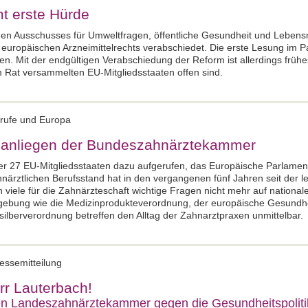
t erste Hürde
en Ausschusses für Umweltfragen, öffentliche Gesundheit und Lebensm
 europäischen Arzneimittelrechts verabschiedet. Die erste Lesung im P
. Mit der endgültigen Verabschiedung der Reform ist allerdings frühe
im Rat versammelten EU-Mitgliedsstaaten offen sind.
erufe und Europa
nanliegen der Bundeszahnärztekammer
der 27 EU-Mitgliedsstaaten dazu aufgerufen, das Europäische Parlame
närztlichen Berufsstand hat in den vergangenen fünf Jahren seit der l
iele für die Zahnärzteschaft wichtige Fragen nicht mehr auf national
ebung wie die Medizinprodukteverordnung, der europäische Gesundhei
ilberverordnung betreffen den Alltag der Zahnarztpraxen unmittelbar.
essemitteilung
rr Lauterbach!
n Landeszahnärztekammer gegen die Gesundheitspoliti