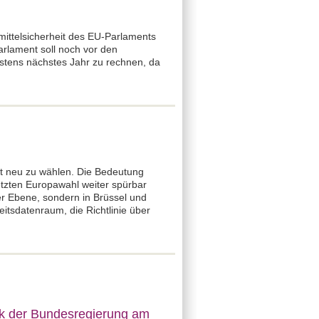
ittelsicherheit des EU-Parlaments
arlament soll noch vor den
stens nächstes Jahr zu rechnen, da
nt neu zu wählen. Die Bedeutung
etzten Europawahl weiter spürbar
er Ebene, sondern in Brüssel und
tsdatenraum, die Richtlinie über
k der Bundesregierung am