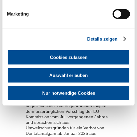
Ausgaben des BZBplus bereits mehrfach
berichtet. Der Nachhaltigkeit sind jedoch
Marketing
durch die Anforderungen der Praxishygiene
Grenzen gesetzt.
mehr
Details zeigen
02.04.2024 |
Nachrichten | Freie Berufe und
Europa
Cookies zulassen
Dentalamalgam:
Europäisches Parlament
befürwortet schnellen
Auswahl erlauben
Ausstieg
Das Europäische Parlament hat Mitte
Nur notwendige Cookies
Januar seine Beratungen über die Revision
der EU-Quecksilberverordnung vorerst
abgeschlossen. Die Abgeordneten folgten
dem ursprünglichen Vorschlag der EU-
Kommission vom Juli vergangenen Jahres
und sprachen sich aus
Umweltschutzgründen für ein Verbot von
Dentalamalgam ab Januar 2025 aus.