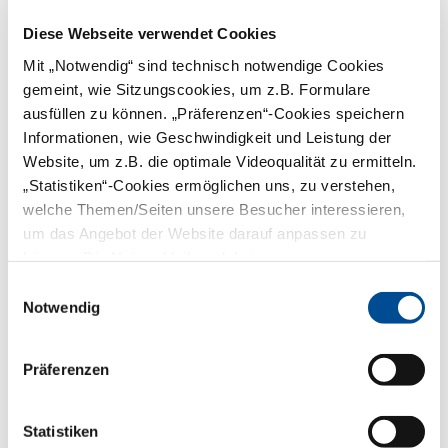
vielen Bereichen eine gesellschaftliche
Herausforderung darstellen. Nach Angaben
Diese Webseite verwendet Cookies
des Statistischen Bundesamtes sinkt die
Zahl der Menschen im jüngeren Alter,
Mit „Notwendig“ sind technisch notwendige Cookies
gleichzeitig steigt die Zahl älterer Personen.
gemeint, wie Sitzungscookies, um z.B. Formulare
Maßgebliche Gründe für den stark
wachsenden Anteil von Hochbetagten sind
ausfüllen zu können. „Präferenzen“-Cookies speichern
ein gesundheitsbewusster Lebensstil,
Informationen, wie Geschwindigkeit und Leistung der
verbesserte Arbeitsbedingungen und
Website, um z.B. die optimale Videoqualität zu ermitteln.
Fortschritte in der medizinischen
Versorgung.
„Statistiken“-Cookies ermöglichen uns, zu verstehen,
mehr
welche Themen/Seiten unsere Besucher interessieren,
um das Angebot der Website darauf anpassen zu
11.04.2024 |
Nachrichten | Nachhaltigkeit,
können. Die Nutzer bleiben dabei anonym.
Praxisfuehrung und Strahlenschutz
Einwilligungsauswahl
Hygiene und Nachhaltigkeit
Notwendig
– was ist möglich?
Umweltschonende Praxisführung
Präferenzen
unter Berücksichtigung der
Hygieneanforderungen
Über Möglichkeiten einer umweltbewussten
Statistiken
Praxisführung haben wir in den letzten