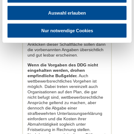
selbst eine gut sichtbare und nicht erst
durch "scrollen" oder sonstige Umwege
erreichbare Schaltfläche vorzusehen, die
Auswahl erlauben
den Begriff "Impressum" trägt. Die
Bezeichnung der Schaltfläche mit
diesem, eigentlich presserechtlichen
Nur notwendige Cookies
Begriff ist bereits weithin anerkannt und
kann daher als geeignet gelten. Nach
Anklicken dieser Schaltfläche sollen dann
die vorbenannten Angaben übersichtlich
und gut lesbar erscheinen.
Wenn die Vorgaben des DDG nicht
eingehalten werden, drohen
empfindliche Bußgelder.
Auch
wettbewerbsrechtliches Vorgehen ist
möglich. Dabei treten vereinzelt auch
Organisationen auf den Plan, die gar
nicht befugt sind, wettbewerbsrechtliche
Ansprüche geltend zu machen, aber
dennoch die Abgabe einer
strafbewehrten Unterlassungserklärung
einfordern und die Kosten ihrer
Abmahntätigkeit sogleich unter
Fristsetzung in Rechnung stellen.