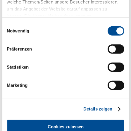
zahnärztlicher Ausbildung in
welche Themen/Seiten unsere Besucher interessieren,
Deutschland: Angaben 'Zahnarzt' und
um das Angebot der Website darauf anpassen zu
'Bundesrepublik Deutschland'
)
können. Die Nutzer bleiben dabei anonym.
Bezeichnung der berufsrechtlichen
Regelungen und dazu, wie diese
Einwilligungsauswahl
zugänglich sind (
Zahnheilkundegesetz,
Notwendig
Heilberufe-Kammergesetz,
Gebührenordnung für Zahnärzte,
Berufsordnung für die Bayerischen
Zahnärzte; insoweit kann auf die im
Präferenzen
Internet-Auftritt der BLZK in der Rubrik
Berufsrechtliche Regelungen
eingestellten Vorschriften verlinkt
Statistiken
werden.
)
Umsatzsteueridentifikationsnummer
nach § 27a Umsatzsteuergesetz und
Marketing
Wirtschafts-Identifikationsnummer
nach § 139c Abgabenordnung (
falls
vorhanden
)
Die vorbezeichneten Angaben müssen
Details zeigen
nach den gesetzlichen Vorgaben "leicht
erkennbar", "unmittelbar erreichbar" und
"ständig verfügbar" sein. Insoweit
Cookies zulassen
erscheint es geeignet, auf der Homepage