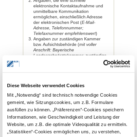
Angaben, die eine schnelle
elektronische Kontaktaufnahme und
unmittelbare Kommunikation
ermöglichen, einschließlich Adresse
der elektronischen Post (
E-Mail-
Adresse, Telefonnummer;
Telefaxnummer empfehlenswert
)
Angaben zur zuständigen Kammer
bzw. Aufsichtsbehörde (
mit voller
Anschrift: Bayerische
Landeszahnärztekammer; zuständige
Bezirksregierung als
Approbationsbehörde;
Kassenzahnärztliche Vereinigung
Bayerns – nur bei
vertragszahnärztlicher Tätigkeit
)
Diese Webseite verwendet Cookies
bei Partnerschaftsgesellschaften nach
dem
Mit „Notwendig“ sind technisch notwendige Cookies
Partnerschaftsgesellschaftsgesetz:
gemeint, wie Sitzungscookies, um z.B. Formulare
Angabe der zuständigen
ausfüllen zu können. „Präferenzen“-Cookies speichern
Registerbehörde und der
Registernummer
Informationen, wie Geschwindigkeit und Leistung der
Angabe der gesetzlichen
Website, um z.B. die optimale Videoqualität zu ermitteln.
Berufsbezeichnung und des Staates,
„Statistiken“-Cookies ermöglichen uns, zu verstehen,
in dem diese verliehen wurde (
bei