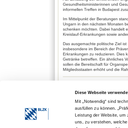
Gesundheitsministerinnen und Gesu
informellen Treffen in Budapest z
Im Mittelpunkt der Beratungen stan
Ungarn in den nächsten Monaten b
schenken möchten. Dabei handelt e
Kreislauf-Erkrankungen sowie ander
Das ausgemachte politische Ziel i
insbesondere im Bereich der Prävent
Erkrankungen zu reduzieren. Dies 
Getränke betreffen. Ein ähnliches 
sollen die Bereitschaft für Organsp
Mitgliedsstaaten erhöht und die R
Quelle: BZB 10/2024, S. 26
Diese Webseite verwende
Mit „Notwendig“ sind tech
ausfüllen zu können. „Prä
Leistung der Website, um z
Bayerische Landeszahnärztekammer 2026
uns, zu verstehen, welch