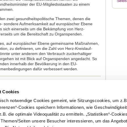
Selbs
ndheitsminister der EU-Mitgliedsstaaten zu einem
usammen.
den zwei gesundheitspolitische Themen, denen die
e- sondere Aufmerksamkeit auf europäischer Ebene
s sich einerseits um die Bekämpfung von Herz-
erseits um die Bereitschaft zu Organspenden.
st es, auf europäischer Ebene gemeinsame Maßnahmen,
ion, zu definieren, um die Zahl von Herz-Kreislauf-
könnte unter anderem den Verbrauch zuckerhaltiger
Vorgehen ist mit Blick auf Organspenden angedacht. So
enden innerhalb der Bevölkerung in den EU-
ahmenbedingungen dafür verbessert werden.
t Cookies
nisch notwendige Cookies gemeint, wie Sitzungscookies, um z.B
ferenzen“-Cookies speichern Informationen, wie Geschwindigkei
.B. die optimale Videoqualität zu ermitteln. „Statistiken“-Cooki
Kontakt
Impressum
Rundschreiben und Newsletter
Datenschut
e Themen/Seiten unsere Besucher interessieren, um das Angebot