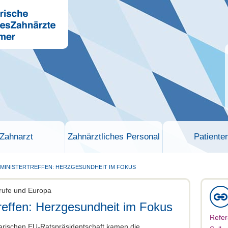
Zahnarzt
Zahnärztliches Personal
Patiente
MINISTERTREFFEN: HERZGESUNDHEIT IM FOKUS
erufe und Europa
reffen: Herzgesundheit im Fokus
Refer
arischen EU-Ratspräsidentschaft kamen die