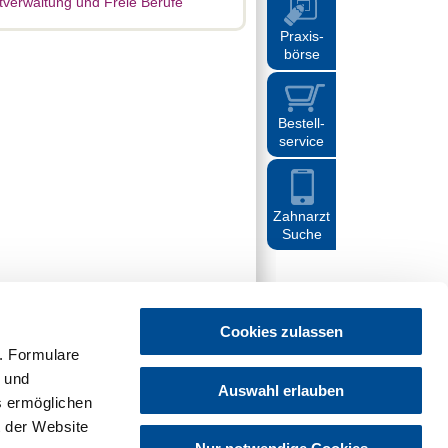
tverwaltung und Freie Berufe
Praxis
-
börse
Bestell
-
service
Zahnarzt
Suche
Cookies zulassen
. Formulare
t und
Auswahl erlauben
es ermöglichen
z
Hinweisgebersystem
Sitemap
Cookies
 der Website