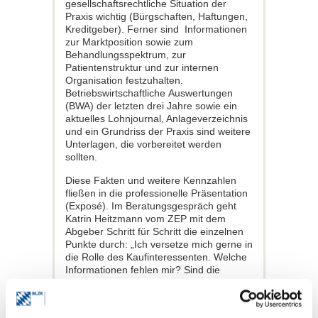
gesellschaftsrechtliche Situation der
Praxis wichtig (Bürgschaften, Haftungen,
Kreditgeber). Ferner sind Informationen
zur Marktposition sowie zum
Behandlungsspektrum, zur
Patientenstruktur und zur internen
Organisation festzuhalten.
Betriebswirtschaftliche Auswertungen
(BWA) der letzten drei Jahre sowie ein
aktuelles Lohnjournal, Anlageverzeichnis
und ein Grundriss der Praxis sind weitere
Unterlagen, die vorbereitet werden
sollten.
Diese Fakten und weitere Kennzahlen
fließen in die professionelle Präsentation
(Exposé). Im Beratungsgespräch geht
Katrin Heitzmann vom ZEP mit dem
Abgeber Schritt für Schritt die einzelnen
Punkte durch: „Ich versetze mich gerne in
die Rolle des Kaufinteressenten. Welche
Informationen fehlen mir? Sind die
Angaben plausibel oder gibt es
Irritationen? Ist der Patientenstamm stabil
und die Personalsituation geklärt?“