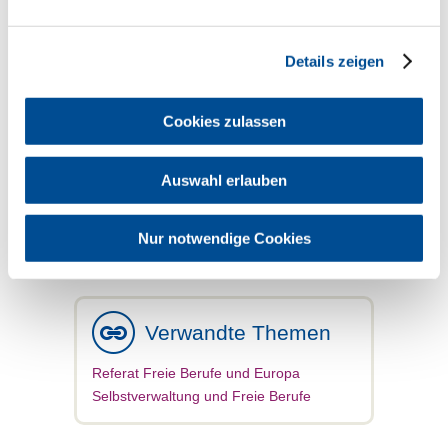
künftig nur noch unter verschärften
Vorgaben möglich gewesen wären.
Abzuwarten bleibt, wie sich die im Rat
Details zeigen
versammelten Mitgliedsstaaten in dieser
Frage positionieren und welchen Verlauf
die anstehenden Trilogverhandlungen
nehmen werden. Beobachter rechnen
Cookies zulassen
jedoch damit, dass das
Gesetzgebungsverfahren rechtzeitig vor
den Europawahlen im Juni 2024
Auswahl erlauben
abgeschlossen werden wird.
Quelle: BZB 11/2023, S. 28
Nur notwendige Cookies
Verwandte Themen
Referat Freie Berufe und Europa
Selbstverwaltung und Freie Berufe