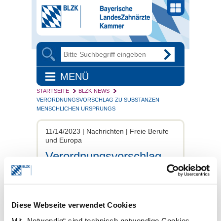
MENÜ
STARTSEITE
BLZK-NEWS
VERORDNUNGSVORSCHLAG ZU SUBSTANZEN
MENSCHLICHEN URSPRUNGS
11/14/2023 | Nachrichten | Freie Berufe
und Europa
Verordnungsvorschlag
zu Substanzen
menschlichen Ursprungs
Das EU-Parlament hat in Straßburg seine
Diese Webseite verwendet Cookies
Beratungen über den im Juli 2022
vorgelegten Verordnungsvorschlag für
Mit „Notwendig“ sind technisch notwendige Cookies