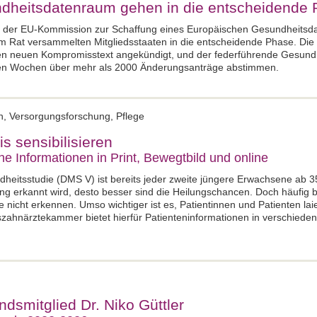
dheitsdatenraum gehen in die entscheidende
g der EU-Kommission zur Schaffung eines Europäischen Gesundheits
im Rat versammelten Mitgliedsstaaten in die entscheidende Phase. Die
inen neuen Kompromisstext angekündigt, und der federführende Gesun
en Wochen über mehr als 2000 Änderungsanträge abstimmen.
en, Versorgungsforschung, Pflege
is sensibilisieren
he Informationen in Print, Bewegtbild und online
eitsstudie (DMS V) ist bereits jeder zweite jüngere Erwachsene ab 35
ng erkannt wird, desto besser sind die Heilungschancen. Doch häufig b
le nicht erkennen. Umso wichtiger ist es, Patientinnen und Patienten lai
zahnärztekammer bietet hierfür Patienteninformationen in verschieden
dsmitglied Dr. Niko Güttler