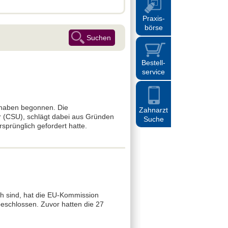
Praxis
-
börse
Bestell
-
service
 haben begonnen. Die
Zahnarzt
r (CSU), schlägt dabei aus Gründen
Suche
sprünglich gefordert hatte.
ch sind, hat die EU-Kommission
beschlossen. Zuvor hatten die 27