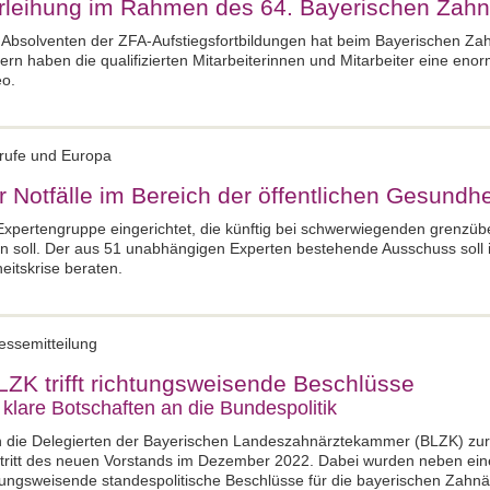
erleihung im Rahmen des 64. Bayerischen Zah
Absolventen der ZFA-Aufstiegsfortbildungen hat beim Bayerischen Zahn
ern haben die qualifizierten Mitarbeiterinnen und Mitarbeiter eine en
eo.
erufe und Europa
 Notfälle im Bereich der öffentlichen Gesundhe
xpertengruppe eingerichtet, die künftig bei schwerwiegenden grenzü
en soll. Der aus 51 unabhängigen Experten bestehende Ausschuss soll in
itskrise beraten.
essemitteilung
ZK trifft richtungsweisende Beschlüsse
lare Botschaften an die Bundespolitik
h die Delegierten der Bayerischen Landeszahnärztekammer (BLZK) zur 
itt des neuen Vorstands im Dezember 2022. Dabei wurden neben eine
ungsweisende standespolitische Beschlüsse für die bayerischen Zahnär