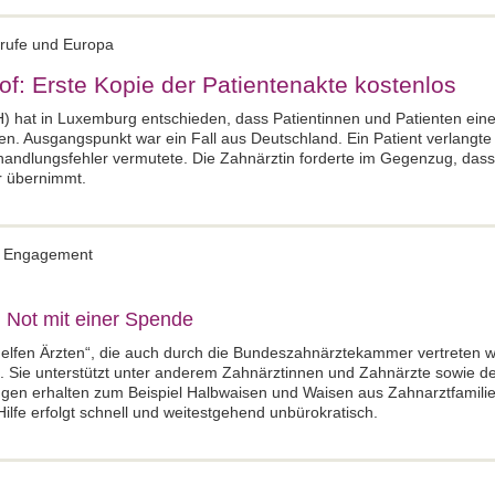
erufe und Europa
of: Erste Kopie der Patientenakte kostenlos
 hat in Luxemburg entschieden, dass Patientinnen und Patienten eine
en. Ausgangspunkt war ein Fall aus Deutschland. Ein Patient verlangte
ehandlungsfehler vermutete. Die Zahnärztin forderte im Gegenzug, dass
r übernimmt.
es Engagement
n Not mit einer Spende
lfen Ärzten“, die auch durch die Bundeszahnärztekammer vertreten wird
. Sie unterstützt unter anderem Zahnärztinnen und Zahnärzte sowie d
gen erhalten zum Beispiel Halbwaisen und Waisen aus Zahnarztfamilie
lfe erfolgt schnell und weitestgehend unbürokratisch.