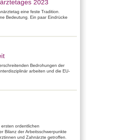
närztetages 2023
ärztetag eine feste Tradition.
orme Bedeutung. Ein paar Eindrücke
it
berschreitenden Bedrohungen der
terdisziplinär arbeiten und die EU-
ersten ordentlichen
r Bilanz der Arbeitsschwerpunkte
ztinnen und Zahnärzte getroffen.