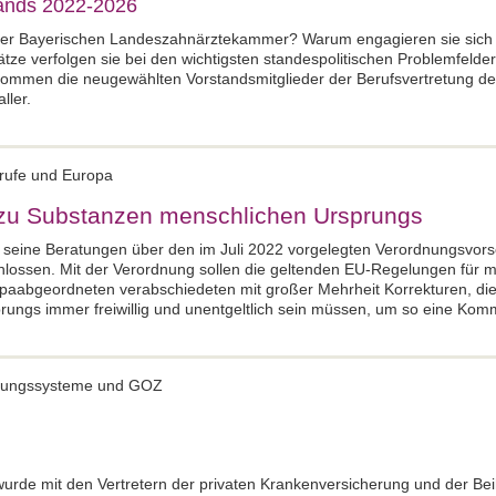
tands 2022-2026
der Bayerischen Landeszahnärztekammer? Warum engagieren sie sich e
e verfolgen sie bei den wichtigsten standespolitischen Problemfelder
kommen die neugewählten Vorstandsmitglieder der Berufsvertretung de
ller.
erufe und Europa
zu Substanzen menschlichen Ursprungs
 seine Beratungen über den im Juli 2022 vorgelegten Verordnungsvor
hlossen. Mit der Verordnung sollen die geltenden EU-Regelungen für 
ropaabgeordneten verabschiedeten mit großer Mehrheit Korrekturen, di
ngs immer freiwillig und unentgeltlich sein müssen, um so eine Komme
erungssysteme und GOZ
de mit den Vertretern der privaten Krankenversicherung und der Beih