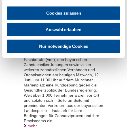
Weit über 1.000 bayerische
Zahnärzte und Zahnmedizinische
Fachangestellte demonstrierten
Cookies zulassen
auf dem Münchner Marienplatz
gegen das Praxissterben
Auswahl erlauben
„Schluss mit Lücken, Herr Lauterbach!
Zahnmedizin braucht Zukunft.“ Unter
diesem Motto veranstaltete die Bayerische
Nur notwendige Cookies
Landeszahnärztekammer (BLZK) in
Kooperation mit dem Verband medizinischer
Fachberufe (vmf), den bayerischen
Zahntechniker-Innungen sowie vielen
weiteren zahnärztlichen Verbänden und
Organisationen am heutigen Mittwoch, 12.
Juni, um 11.00 Uhr auf dem Münchner
Marienplatz eine Kundgebung gegen die
Gesundheitspolitik der Bundesregierung.
Weit über 1.000 Teilnehmer waren vor Ort
und setzten sich – Seite an Seite mit
prominenten Vertretern aus der bayerischen
Landespolitik – lautstark für faire
Bedingungen für Zahnarztpraxen und ihre
Praxisteams ein.
mehr