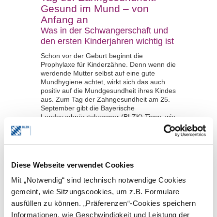
Gesund im Mund – von
Anfang an
Was in der Schwangerschaft und
den ersten Kinderjahren wichtig ist
Schon vor der Geburt beginnt die
Prophylaxe für Kinderzähne. Denn wenn die
werdende Mutter selbst auf eine gute
Mundhygiene achtet, wirkt sich das auch
positiv auf die Mundgesundheit ihres Kindes
aus. Zum Tag der Zahngesundheit am 25.
September gibt die Bayerische
Landeszahnärztekammer (BLZK) Tipps, wie
sich Kinderzähne gut entwickeln und
gesund bleiben.
mehr
Diese Webseite verwendet Cookies
27.06.2024 | Nachrichten | Pressemitteilung
Mit „Notwendig“ sind technisch notwendige Cookies
Das Frontzahntrauma – was
gemeint, wie Sitzungscookies, um z.B. Formulare
nun, was tun?
ausfüllen zu können. „Präferenzen“-Cookies speichern
65. Bayerischer Zahnärztetag
Informationen, wie Geschwindigkeit und Leistung der