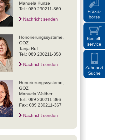
Manuela Kunze
Tel.: 089 230211-360
Praxis
-
börse
Nachricht senden
Honorierungssysteme,
Bestell
-
GOZ
service
Tanja Ruf
Tel.: 089 230211-358
Nachricht senden
Zahnarzt
Suche
Honorierungssysteme,
GOZ
Manuela Walther
Tel.: 089 230211-366
Fax: 089 230211-367
Nachricht senden