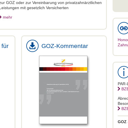
zur GOZ oder zur Vereinbarung von privatzahnärztlichen
Leistungen mit gesetzlich Versicherten
mehr
Hono
Zahn
für
GOZ-Kommentar
PAR-L
BZB
Abrec
Beson
BZB
GOZ 