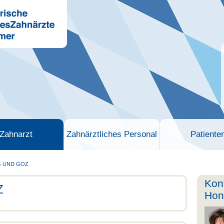
Zahnarzt
Zahnärztliches Personal
Patiente
 UND GOZ
Kon
Z
Hon