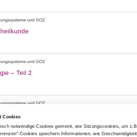
ierungssysteme und GOZ
nheilkunde
ierungssysteme und GOZ
gie – Teil 2
ierungssysteme und GOZ
gie – Teil 1
t Cookies
nisch notwendige Cookies gemeint, wie Sitzungscookies, um z.B
ferenzen“-Cookies speichern Informationen, wie Geschwindigkei