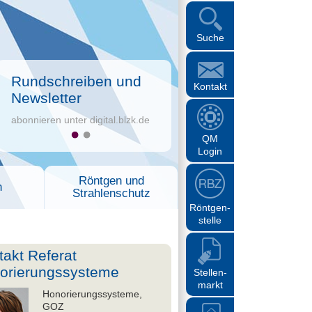
Suche
Rundschreiben und
Kontakt
Newsletter
abonnieren unter digital.blzk.de
QM
Login
Röntgen und
n
Strahlenschutz
Röntgen-
stelle
takt Referat
orierungssysteme
Stellen-
markt
Honorierungssysteme,
GOZ