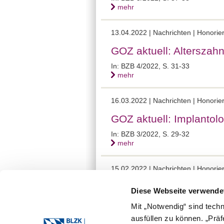
mehr
13.04.2022 | Nachrichten | Honor
GOZ aktuell: Alterszah
In: BZB 4/2022, S. 31-33
mehr
16.03.2022 | Nachrichten | Honor
GOZ aktuell: Implantolo
In: BZB 3/2022, S. 29-32
mehr
15.02.2022 | Nachrichten | Honor
GOZ aktuell: Implantolo
Diese Webseite verwende
In: BZB 1+2/2022, S. 23-26
Mit „Notwendig“ sind tech
mehr
ausfüllen zu können. „Prä