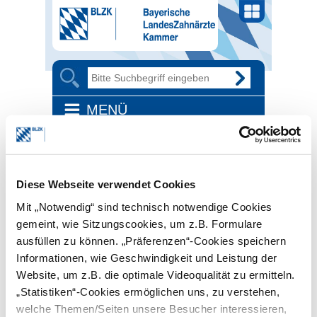
MENÜ
STARTSEITE
FAQ
FAQ FÜR ZAHNÄRZTE
TÄTIGKEIT ALS VORBEREITUNGS- ODER
ENTLASTUNGSASSISTENT ODER ALS ANGESTELLTER
ZAHNARZT
Diese Webseite verwendet Cookies
Tätigkeit als
Mit „Notwendig“ sind technisch notwendige Cookies
Vorbereitungs- oder
gemeint, wie Sitzungscookies, um z.B. Formulare
Entlastungsassistent
ausfüllen zu können. „Präferenzen“-Cookies speichern
Informationen, wie Geschwindigkeit und Leistung der
oder als angestellter
Website, um z.B. die optimale Videoqualität zu ermitteln.
Zahnarzt
„Statistiken“-Cookies ermöglichen uns, zu verstehen,
Haben Sie Fragen zur Genehmigung
welche Themen/Seiten unsere Besucher interessieren,