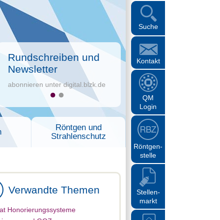
Suche
Rundschreiben und
Kontakt
Newsletter
abonnieren unter digital.blzk.de
QM
Login
Röntgen und
n
Strahlenschutz
Röntgen-
stelle
Verwandte Themen
Stellen-
markt
at Honorierungssysteme