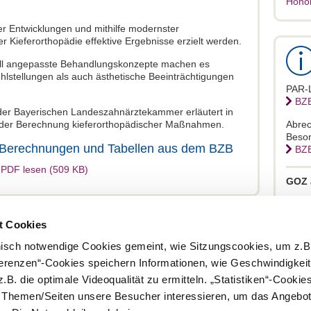
Hono
er Entwicklungen und mithilfe modernster
Kieferorthopädie effektive Ergebnisse erzielt werden.
uell angepasste Behandlungskonzepte machen es
hlstellungen als auch ästhetische Beeinträchtigungen
PAR-L
BZB
er Bayerischen Landeszahnärztekammer erläutert in
 der Berechnung kieferorthopädischer Maßnahmen.
Abrec
Beson
en Berechnungen und Tabellen aus dem BZB
BZB
 PDF lesen (509 KB)
GOZ 
All
t Cookies
nisch notwendige Cookies gemeint, wie Sitzungscookies, um z.B
ferenzen“-Cookies speichern Informationen, wie Geschwindigkei
.B. die optimale Videoqualität zu ermitteln. „Statistiken“-Cooki
Kontakt
Impressum
Rundschreiben und Newsletter
Datenschut
e Themen/Seiten unsere Besucher interessieren, um das Angebot