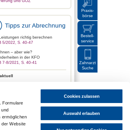
rierung und GOZ
Praxis
-
börse
Tipps zur Abrechnung
Bestell
-
eistungen richtig berechnen
service
 5/2022, S. 40-47
hnen – aber wie?
derheiten in der KFO
 7-8/2021, S. 40-41
Zahnarzt
Suche
aktuell
e Artikel der Rubrik GOZ aktuell
Cookies zulassen
. Formulare
t und
Auswahl erlauben
es ermöglichen
z
Hinweisgebersystem
Sitemap
Cookies
 der Website