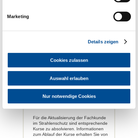
Bescheinigung erstellen (gegen
Gebühr).
Wie oft muss eine Aktualisierung
Marketing
erfolgen?
Bei Zahnärzten mit Fachkunde im
Strahlenschutz muss mindestens alle
Details zeigen
fünf Jahre eine Aktualisierung erfolgen.
Wann muss die Fachkunde im
Strahlenschutz aktualisiert werden?
Cookies zulassen
Die 5-jährige Frist gilt ab dem
Tagesdatum des Erwerbs der
Auswahl erlauben
Fachkunde bzw. ab dem Tagesdatum
der zuletzt durchgeführten
Aktualisierung.
Nur notwendige Cookies
Wie wird die Fachkunde im
Strahlenschutz aktualisiert?
Für die Aktualisierung der Fachkunde
im Strahlenschutz sind entsprechende
Kurse zu absolvieren. Informationen
zum Ablauf der Kurse erhalten Sie von