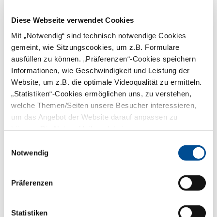
Erwerb einer weiteren Fachkunde
notwendig. Hier erfahren Sie
Diese Webseite verwendet Cookies
Einzelheiten über die drei weiteren
Fachkunden für Zahnärzte:
Mit „Notwendig“ sind technisch notwendige Cookies
gemeint, wie Sitzungscookies, um z.B. Formulare
Schädelübersichtsaufnahmen und
Spezialprojektionen
ausfüllen zu können. „Präferenzen“-Cookies speichern
Informationen, wie Geschwindigkeit und Leistung der
Handaufnahmen zur
Website, um z.B. die optimale Videoqualität zu ermitteln.
Skelettwachstumsbestimmung
„Statistiken“-Cookies ermöglichen uns, zu verstehen,
Weiterführende Technik „Digitale
welche Themen/Seiten unsere Besucher interessieren,
Volumentomographie (DVT)“
um das Angebot der Website darauf anpassen zu
Kann man eine Kopie einer
können. Die Nutzer bleiben dabei anonym.
Fachkundebescheinigung oder
Aktualisierungsbescheinigung
Einwilligungsauswahl
anfordern?
Notwendig
Eine Zweitschrift einer
Fachkundebescheinigung oder
Präferenzen
Aktualisierungsbescheinigung kann
das
Referat Praxisführung und
Strahlenschutz der BLZK
nur für eine
von der BLZK ausgestellte
Statistiken