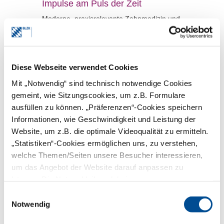
Impulse am Puls der Zeit
Moderne, praxisrelevante Zahnmedizin und
der kollegiale Austausch vor Ort: Das sind
die Markenzeichen des Bayerischen
Zahnärztetages, den BLZK und KZVB in
Kooperation veranstalten. Auch die 66.
Auflage des Kongresses vom 23. bis 25.
Diese Webseite verwendet Cookies
Oktober 2025 wurde diesen hohen
Ansprüchen mehr als gerecht. Der
Mit „Notwendig“ sind technisch notwendige Cookies
Kongress Zahnärzte war am Freitag
gemeint, wie Sitzungscookies, um z.B. Formulare
ausverkauft.
ausfüllen zu können. „Präferenzen“-Cookies speichern
mehr
Informationen, wie Geschwindigkeit und Leistung der
Website, um z.B. die optimale Videoqualität zu ermitteln.
16.10.2025 |
Nachrichten |
„Statistiken“-Cookies ermöglichen uns, zu verstehen,
Honorierungssysteme und GOZ
welche Themen/Seiten unsere Besucher interessieren,
Minimalinvasive
um das Angebot der Website darauf anpassen zu
Zahnheilkunde
können. Die Nutzer bleiben dabei anonym.
GOZ aktuell
Einwilligungsauswahl
Notwendig
mehr